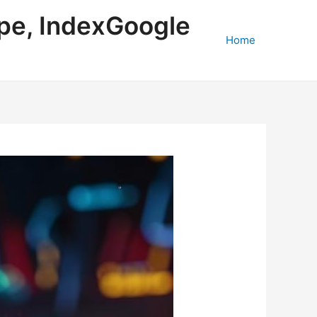
ape, IndexGoogle
Home