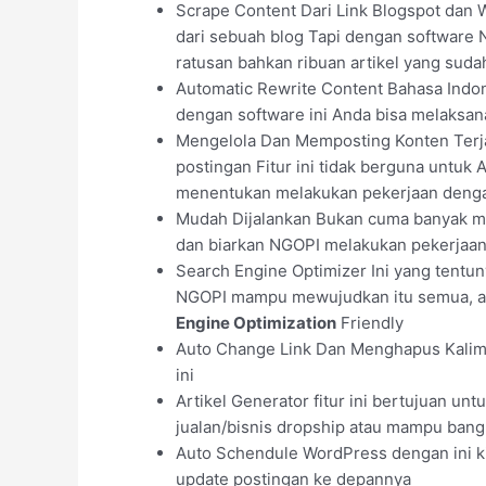
Scrape Content Dari Link Blogspot dan 
dari sebuah blog Tapi dengan software N
ratusan bahkan ribuan artikel yang suda
Automatic Rewrite Content Bahasa Indone
dengan software ini Anda bisa melaksan
Mengelola Dan Memposting Konten Terja
postingan Fitur ini tidak berguna untu
menentukan melakukan pekerjaan deng
Mudah Dijalankan Bukan cuma banyak man
dan biarkan NGOPI melakukan pekerjaan
Search Engine Optimizer Ini yang tentu
NGOPI mampu mewujudkan itu semua, al
Engine Optimization
Friendly
Auto Change Link Dan Menghapus Kalimat
ini
Artikel Generator fitur ini bertujuan un
jualan/bisnis dropship atau mampu bangki
Auto Schendule WordPress dengan ini kit
update postingan ke depannya