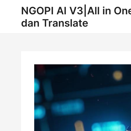
Lewati
Post
NGOPI AI V3|All in O
ke
navigation
konten
dan Translate