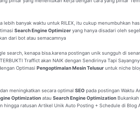
ang pintar yang menentukan kerja dengan cara yang pintar Tem
ya lebih banyak waktu untuk RILEX, itu cukup menumbuhkan hasr
timasi
Search Engine Optimizer
yang hanya disadari oleh segeli
bukan dari bot atau semacamnya
ogle search, kenapa bisa.karena postingan unik sungguh di senan
 TERBUKTI Traffict akan NAIK dengan Sendirinya Tapi Sayang
dengan Optimasi
Pengoptimalan Mesin Telusur
untuk niche blo
 dan meningkatkan secara optimal
SEO
pada postingan Waktu A
gine Optimization
atau
Search Engine Optimization
Bukankah 
 hingga ratusan Artikel Unik Auto Posting + Schedule di Blog 