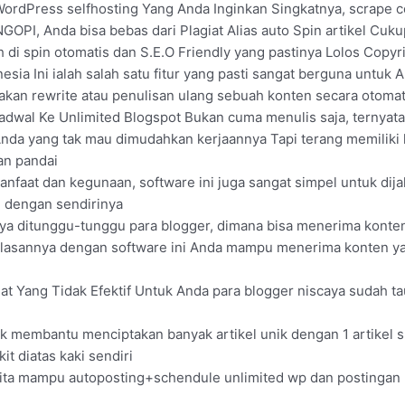
WordPress selfhosting Yang Anda Inginkan Singkatnya, scrape 
GOPI, Anda bisa bebas dari Plagiat Alias auto Spin artikel Cuku
h di spin otomatis dan S.E.O Friendly yang pastinya Lolos Copyr
sia Ini ialah salah satu fitur yang pasti sangat berguna untuk
akan rewrite atau penulisan ulang sebuah konten secara otomati
dwal Ke Unlimited Blogspot Bukan cuma menulis saja, ternyat
k Anda yang tak mau dimudahkan kerjaannya Tapi terang memilik
an pandai
faat dan kegunaan, software ini juga sangat simpel untuk di
 dengan sendirinya
nya ditunggu-tunggu para blogger, dimana bisa menerima konte
asannya dengan software ini Anda mampu menerima konten ya
 Yang Tidak Efektif Untuk Anda para blogger niscaya sudah ta
tuk membantu menciptakan banyak artikel unik dengan 1 artikel s
t diatas kaki sendiri
a mampu autoposting+schendule unlimited wp dan postingan ,den