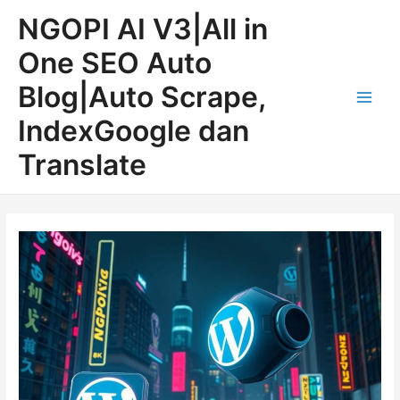
Lewati
Post
Main
NGOPI AI V3|All in
ke
navigation
Men
konten
One SEO Auto
Blog|Auto Scrape,
IndexGoogle dan
Translate