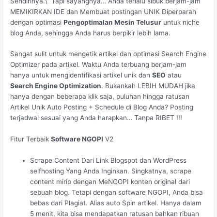
Sendirinya.\” Tapi sayangnya… Anda terlalu sibuk berjam-jam
MEMIKIRKAN IDE dan Membuat postingan UNIK Diperparah
dengan optimasi
Pengoptimalan Mesin Telusur
untuk niche
blog Anda, sehingga Anda harus berpikir lebih lama.
Sangat sulit untuk mengetik artikel dan optimasi Search Engine
Optimizer pada artikel. Waktu Anda terbuang berjam-jam
hanya untuk mengidentifikasi artikel unik dan
SEO
atau
Search Engine Optimization
. Bukankah LEBIH MUDAH jika
hanya dengan beberapa klik saja, puluhan hingga ratusan
Artikel Unik Auto Posting + Schedule di Blog Anda? Posting
terjadwal sesuai yang Anda harapkan… Tanpa RIBET !!!
Fitur Terbaik
Software NGOPI
V2
Scrape Content Dari Link Blogspot dan WordPress
selfhosting Yang Anda Inginkan. Singkatnya, scrape
content mirip dengan MeNGOPI konten original dari
sebuah blog. Tetapi dengan software NGOPI, Anda bisa
bebas dari Plagiat. Alias auto Spin artikel. Hanya dalam
5 menit, kita bisa mendapatkan ratusan bahkan ribuan