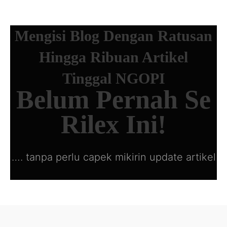
Mengisi
Blog
Dengan
Ratusan
Hingga
Ribuan
Artikel
Tinggal
NGOPI
Belum Pernah
Se
Rilex Ini!
….
tanpa perlu capek mikirin update artikel