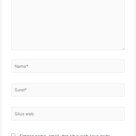
sini..
Nama*
Surel*
Situs
web
Simpan nama, email, dan situs web saya pada