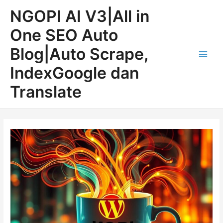
Lewati
Post
Main
NGOPI AI V3|All in
ke
navigation
Men
konten
One SEO Auto
Blog|Auto Scrape,
IndexGoogle dan
Translate