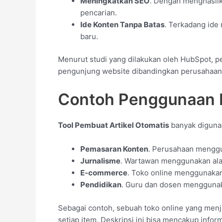
Meningkatkan SEO
. Dengan menghasilk
pencarian.
Ide Konten Tanpa Batas
. Terkadang ide
baru.
Menurut studi yang dilakukan oleh HubSpot, p
pengunjung website dibandingkan perusahaan 
Contoh Penggunaan 
Tool Pembuat Artikel Otomatis
banyak digunak
Pemasaran Konten
. Perusahaan menggun
Jurnalisme
. Wartawan menggunakan alat
E-commerce
. Toko online menggunakan 
Pendidikan
. Guru dan dosen menggunak
Sebagai contoh, sebuah toko online yang men
setiap item. Deskripsi ini bisa mencakup info