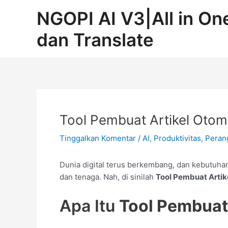
Lewati
Post
NGOPI AI V3|All in O
ke
navigation
konten
dan Translate
Tool Pembuat Artikel Otom
Tinggalkan Komentar
/
AI, Produktivitas, Pera
Dunia digital terus berkembang, dan kebutuha
dan tenaga. Nah, di sinilah
Tool Pembuat Artik
Apa Itu
Tool Pembuat 