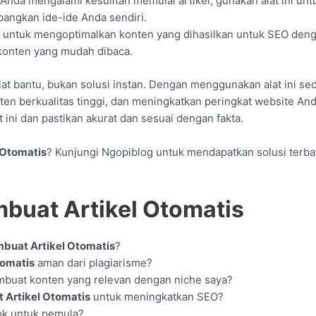
a Anda mengalami kesulitan memulai artikel, gunakan alat ini u
bangkan ide-ide Anda sendiri.
n untuk mengoptimalkan konten yang dihasilkan untuk SEO den
konten yang mudah dibaca.
lat bantu, bukan solusi instan. Dengan menggunakan alat ini sec
en berkualitas tinggi, dan meningkatkan peringkat website Anda
 ini dan pastikan akurat dan sesuai dengan fakta.
 Otomatis
? Kunjungi Ngopiblog untuk mendapatkan solusi terba
mbuat Artikel Otomatis
mbuat Artikel Otomatis
?
tomatis
aman dari plagiarisme?
uat konten yang relevan dengan niche saya?
 Artikel Otomatis
untuk meningkatkan SEO?
k untuk pemula?