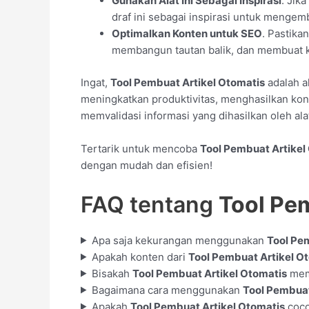
Gunakan Alat Ini Sebagai Inspirasi
. Jik
draf ini sebagai inspirasi untuk mengem
Optimalkan Konten untuk SEO
. Pastika
membangun tautan balik, dan membuat 
Ingat,
Tool Pembuat Artikel Otomatis
adalah a
meningkatkan produktivitas, menghasilkan kont
memvalidasi informasi yang dihasilkan oleh alat
Tertarik untuk mencoba
Tool Pembuat Artikel
dengan mudah dan efisien!
FAQ tentang
Tool Pe
Apa saja kekurangan menggunakan
Tool Pe
Apakah konten dari
Tool Pembuat Artikel O
Bisakah
Tool Pembuat Artikel Otomatis
memb
Bagaimana cara menggunakan
Tool Pembuat
Apakah
Tool Pembuat Artikel Otomatis
coco