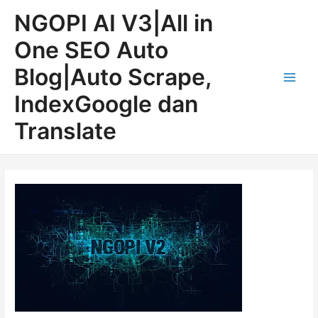
Lewati
Post
Main
NGOPI AI V3|All in
ke
navigation
Men
konten
One SEO Auto
Blog|Auto Scrape,
IndexGoogle dan
Translate