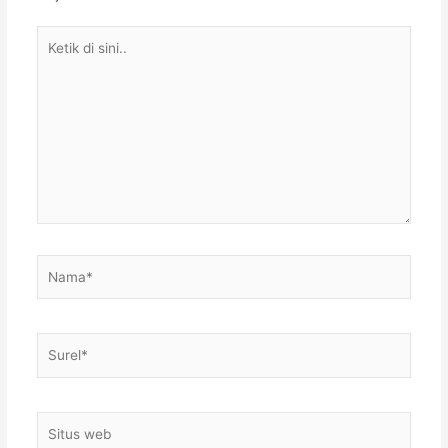
Ketik
di
sini..
Nama*
Surel*
Situs
web