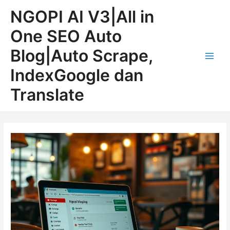
Lewati
Post
Main
NGOPI AI V3|All in
ke
navigation
Men
konten
One SEO Auto
Blog|Auto Scrape,
IndexGoogle dan
Translate