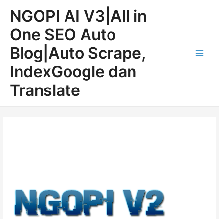
Lewati
Post
Main
NGOPI AI V3|All in
ke
navigation
Men
konten
One SEO Auto
Blog|Auto Scrape,
IndexGoogle dan
Translate