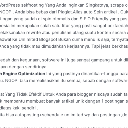
WordPress selfhosting Yang Anda Inginkan Singkatnya, scrape 
GOPI, Anda bisa bebas dari Plagiat.Alias auto Spin artikel . Cuk
ngan yang sudah di spin otomatis dan S.E.O Friendly yang past
sia Ini merupakan salah satu fitur yang pasti sangat berfaedah
laksanakan rewrite atau penulisan ulang suatu konten secara o
dwal Ke Unlimited Blogspot Bukan cuma menulis saja, ternyat
k Anda yang tidak mau dimudahkan kerjaannya. Tapi jelas berkh
aedah dan kegunaan, software ini juga sangat gampang untuk 
aan dengan sendirinya
h Engine Optimization
Ini yang pastinya dinantikan-tunggu pa
u. NGOPI bisa merealisasikan itu semua, sebab dengan softwar
 Yang Tidak Efektif Untuk Anda para blogger niscaya sudah tau
ntuk membantu membuat banyak artikel unik dengan 1 postingan s
iatas kaki sendiri .
a bisa autoposting+schendule unlimited wp dan postingan ,deng