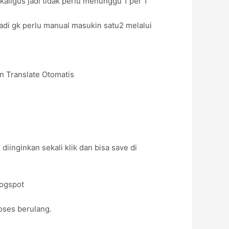
ligus jadi tidak perlu menunggu 1 per 1
adi gk perlu manual masukin satu2 melalui
an Translate Otomatis
inginkan sekali klik dan bisa save di
logspot
oses berulang.