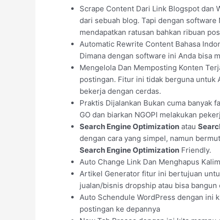
Scrape Content Dari Link Blogspot dan 
dari sebuah blog. Tapi dengan software N
mendapatkan ratusan bahkan ribuan posti
Automatic Rewrite Content Bahasa Indone
Dimana dengan software ini Anda bisa me
Mengelola Dan Memposting Konten Terja
postingan. Fitur ini tidak berguna untu
bekerja dengan cerdas.
Praktis Dijalankan Bukan cuma banyak f
GO dan biarkan NGOPI melakukan pekerj
Search Engine Optimization
atau
Searc
dengan cara yang simpel, namun bermut
Search Engine Optimization
Friendly.
Auto Change Link Dan Menghapus Kalimat
Artikel Generator fitur ini bertujuan u
jualan/bisnis dropship atau bisa bangun d
Auto Schendule WordPress dengan ini kit
postingan ke depannya