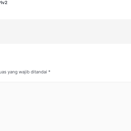
Iv2
uas yang wajib ditandai
*