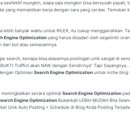
 seefektif mungkin, siapa saja mungkin bisa bersusah payah, 
dai yang memastikan kerja dengan cara yang cerdas. Temukan ke
a lebih banyak waktu untuk RILEX, itu cukup menggairahkan. Ta
h Engine Optimization
yang hanya disadari oleh segelintir orang
kan dari bot atau semacamnya.
ogle search, kenapa bisa.alasannya postingan unik sangat di sen
ERBUKTI Traffict akan NAIK dengan Sendirinya” Tapi Sayangny
dengan Optimasi
Search Engine Optimization
untuk niche blog 
n meningkatkan secara optimal
Search Engine Optimization
pad
Search Engine Optimization
Bukankah LEBIH MUDAH Bila Seand
ikel Unik Auto Posting + Schedule di Blog Anda Posting Terjadw