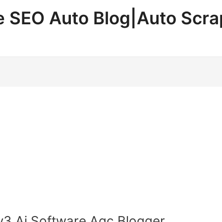
ne SEO Auto Blog|Auto Scr
3 Ai Software Agc Blogger