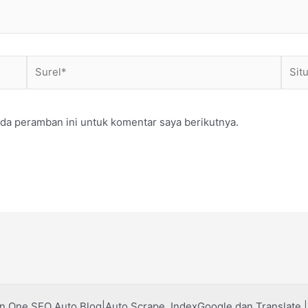
Surel*
Situs
web
da peramban ini untuk komentar saya berikutnya.
in One SEO Auto Blog|Auto Scrape, IndexGoogle dan Translate