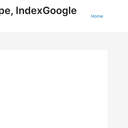
ape, IndexGoogle
Home