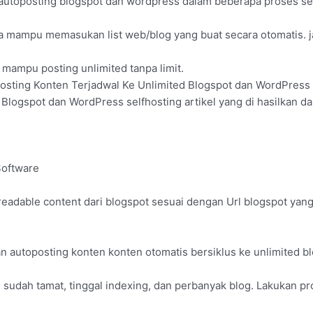
utoposting blogspot dan wordpress dalam beberapa proses seka
a mampu memasukan list web/blog yang buat secara otomatis. j
 mampu posting unlimited tanpa limit.
sting Konten Terjadwal Ke Unlimited Blogspot dan WordPress
 Blogspot dan WordPress selfhosting artikel yang di hasilkan d
Software
dable content dari blogspot sesuai dengan Url blogspot yang di
autoposting konten konten otomatis bersiklus ke unlimited b
sudah tamat, tinggal indexing, dan perbanyak blog. Lakukan pr