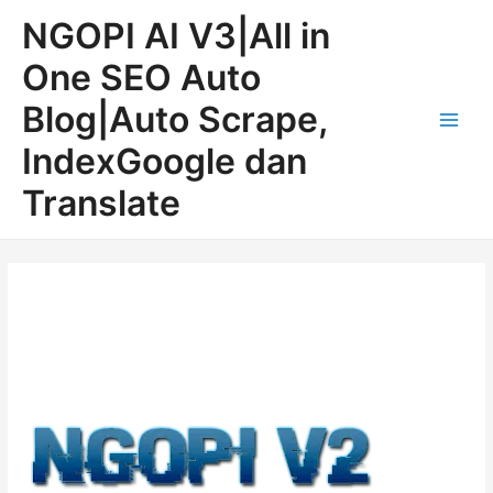
Lewati
Post
Main
NGOPI AI V3|All in
ke
navigation
Men
konten
One SEO Auto
Blog|Auto Scrape,
IndexGoogle dan
Translate