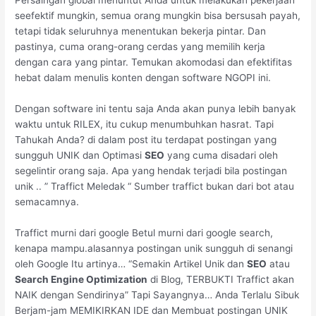
Persaingan global menuntut Anda untuk melakukan pekerjaan
seefektif mungkin, semua orang mungkin bisa bersusah payah,
tetapi tidak seluruhnya menentukan bekerja pintar. Dan
pastinya, cuma orang-orang cerdas yang memilih kerja
dengan cara yang pintar. Temukan akomodasi dan efektifitas
hebat dalam menulis konten dengan software NGOPI ini.
Dengan software ini tentu saja Anda akan punya lebih banyak
waktu untuk RILEX, itu cukup menumbuhkan hasrat. Tapi
Tahukah Anda? di dalam post itu terdapat postingan yang
sungguh UNIK dan Optimasi
SEO
yang cuma disadari oleh
segelintir orang saja. Apa yang hendak terjadi bila postingan
unik .. ” Traffict Meledak “ Sumber traffict bukan dari bot atau
semacamnya.
Traffict murni dari google Betul murni dari google search,
kenapa mampu.alasannya postingan unik sungguh di senangi
oleh Google Itu artinya… “Semakin Artikel Unik dan
SEO
atau
Search Engine Optimization
di Blog, TERBUKTI Traffict akan
NAIK dengan Sendirinya” Tapi Sayangnya… Anda Terlalu Sibuk
Berjam-jam MEMIKIRKAN IDE dan Membuat postingan UNIK