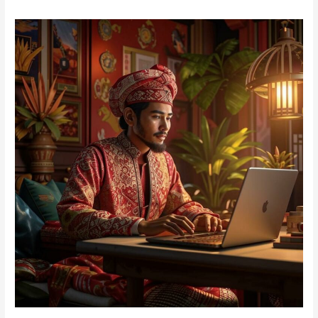
Ngopi
Santai,
Konten
Auto
Ngeblog!