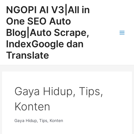
Lewati
Main
NGOPI AI V3|All in
ke
Men
konten
One SEO Auto
Blog|Auto Scrape,
IndexGoogle dan
Translate
Gaya Hidup, Tips,
Konten
Gaya Hidup, Tips, Konten