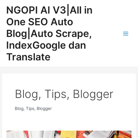
Lewati
Main
NGOPI AI V3|All in
ke
Men
konten
One SEO Auto
Blog|Auto Scrape,
IndexGoogle dan
Translate
Blog, Tips, Blogger
Blog, Tips, Blogger
Ngopi